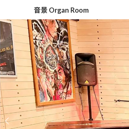
コ
ナ
音景 Organ Room
ン
ビ
テ
ゲ
ン
ー
ツ
シ
へ
ョ
ス
ン
キ
に
ッ
移
プ
動