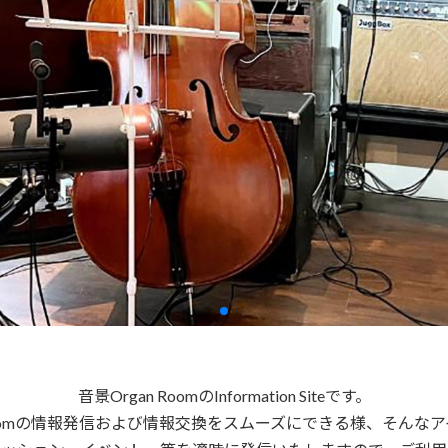
音景Organ RoomのInformation Siteです。
an Roomの情報発信および情報交換をスムーズにできる様、そん