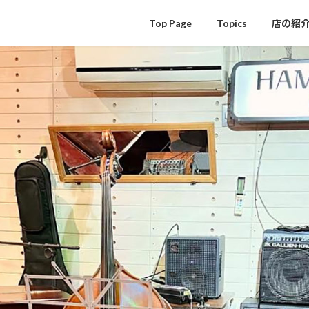
Top Page
Topics
店の紹