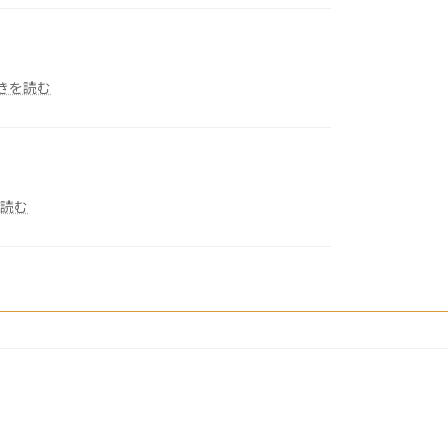
イ
ト
ル
な
し)
:
きを読む
８
月
ス
ケ
ー
:
ジ
読む
7
ュ
月
ー
ス
ル
ケ
ジ
ュ
ー
ル