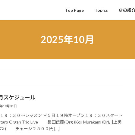
Top Page
Topics
店の紹
2025年10月
月スケジュール
5年10月31日
１９：３０〜レッスン ＊５日１９時オープン１９：３０スタート
o Organ Trio Live 長田信慶(Org )Koji Murakami (Dr)川上勇
Gt) チャージ２５００円 […]