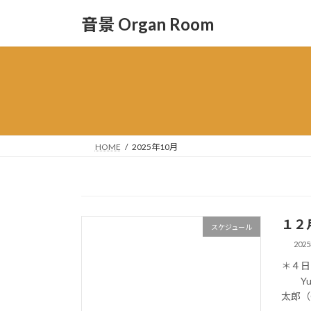
コ
ナ
音景 Organ Room
ン
ビ
テ
ゲ
ン
ー
ツ
シ
へ
ョ
ス
ン
キ
に
ッ
移
HOME
2025年10月
プ
動
１２
スケジュール
202
＊４日
Yutar
太郎（